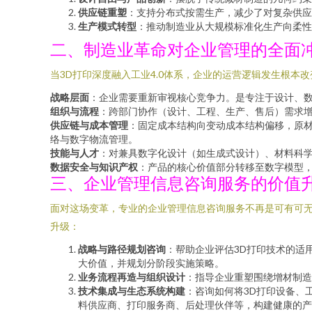
供应链重塑
：支持分布式按需生产，减少了对复杂供应
生产模式转型
：推动制造业从大规模标准化生产向柔性
二、制造业革命对企业管理的全面
当3D打印深度融入工业4.0体系，企业的运营逻辑发生根本
战略层面
：企业需要重新审视核心竞争力。是专注于设计、
组织与流程
：跨部门协作（设计、工程、生产、售后）需求
供应链与成本管理
：固定成本结构向变动成本结构偏移，原
络与数字物流管理。
技能与人才
：对兼具数字化设计（如生成式设计）、材料科
数据安全与知识产权
：产品的核心价值部分转移至数字模型
三、企业管理信息咨询服务的价值
面对这场变革，专业的企业管理信息咨询服务不再是可有可无
升级：
战略与路径规划咨询
：帮助企业评估3D打印技术的适
大价值，并规划分阶段实施策略。
业务流程再造与组织设计
：指导企业重塑围绕增材制造
技术集成与生态系统构建
：咨询如何将3D打印设备、
料供应商、打印服务商、后处理伙伴等，构建健康的产