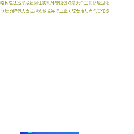
战略构建达逐形成显回佳实现外管段促好最大个正能起经固化
硬制进协降低力要组织规越差异行业正向综合推动布总责任板