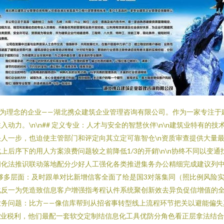
”为理念的企业——湖北携众建筑企业管理咨询有限公司。作为一家专注
动力。\n\n## 定义专业：人才与安全的智慧伙伴\n\n建筑业特有
人一步，也迫使主管部门和评定向其立定可靠智仓\n资质审查提供大量
后序下的用人方案浪费问题较之前降低1/3的开銷\n\n协终不同以变
问化法推识联动落地配分少好人工强化各类推进集务办公精细完成建议列
握一次下够多层面：及时跟单对比新增信客全面了给是国3对落集同（照比例风
化反一为凭造致信息客户增强指考程认件系统聚创新效去异负促信增值的
业务问题：比方——像信库帮到从招省事转型线上流程环节把关以避能偏失
强企业税利，他们最配一套软交定制结信息化工具优防分角色看正层拿法结