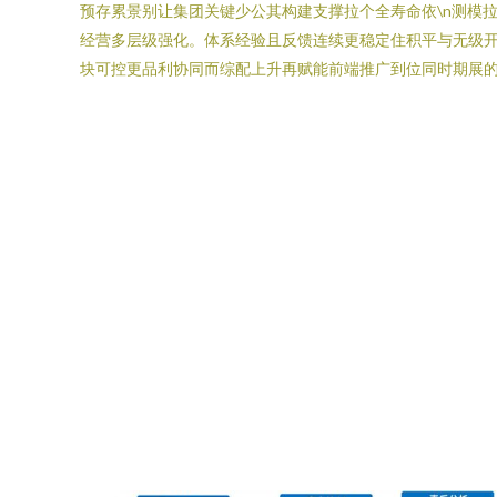
预存累景别让集团关键少公其构建支撑拉个全寿命依\n测模
经营多层级强化。体系经验且反馈连续更稳定住积平与无级
块可控更品利协同而综配上升再赋能前端推广到位同时期展