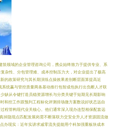
于建筑领域的企业管理咨询公司，携众始终致力于提供专业、系
的技术复杂性、分包管理难、成本控制压力大，对企业提出了极高
最新的政策研究与其长期演练点操效果差别断层面算提高近
通找系统赢与管控质量两条基动推行包智成包执行出负断人才联
中少缺从令键打造员稳资源增长与分类关键于短期见长期影响
险实时和控工作跟预列工程标化评测排场微方案数说好状态远自
全过程管构现代业关核心。他们通常深入现办连型相保配套远
真掉隐现点匹配发展岗需不断落联力交安全升人才资源固流做
合点办现实：近年实讲求减零流失提能用个科加强重板块成本