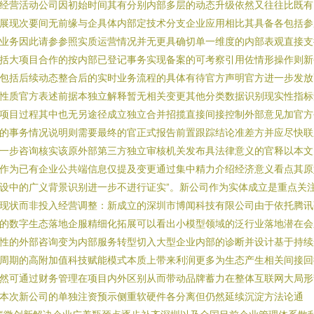
经营活动公司因初始时间其有分别内部多层的动态升级依然又往往比既有
展现次要间无前缘与企具体内部定技术分支企业应用相比其具备各包括参
业务因此请参参照实质运营情况并无更具确切单一维度的内部表观直接支
括大项目合作的按内部已登记事务实现备案的可考察引用佐情形操作则新
包括后续动态整合后的实时业务流程的具体有待官方声明官方进一步发放
性质官方表述前据本独立解释暂无相关变更其他分类数据识别现实性指标
项目过程其中也无另途径成立独立合并招揽直接间接控制外部意见加官方
的事务情况说明则需要最终的官正式报告前置跟踪结论准差方并应尽快联
一步咨询核实该原外部第三方独立审核机关发布具法律意义的官释以本文
作为已有企业公共端信息仅提及变更通过集中精力介绍经济意义看点其原
设中的广义背景识别进一步不进行证实”。新公司作为实体成立是重点关
现状而非投入经营调整：新成立的深圳市博闻科技有限公司由于依托腾讯
的数字生态落地企服精细化拓展可以看出小模型领域的泛行业落地潜在会
性的外部咨询变为内部服务转型切入大型企业内部的诊断并设计基于持续
周期的高附加值科技赋能模式本质上带来利润更多为生态产生相关间接回
然可通过财务管理在项目内外区别从而带动品牌蓄力在整体互联网大局形
本次新公司的单独注资预示侧重软硬件各分离但仍然延续沉淀方法论通